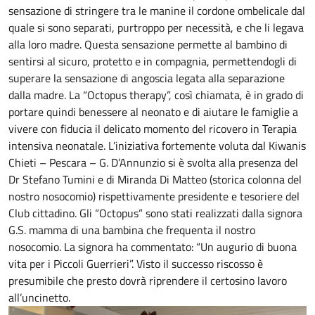
sensazione di stringere tra le manine il cordone ombelicale dal
quale si sono separati, purtroppo per necessità, e che li legava
alla loro madre. Questa sensazione permette al bambino di
sentirsi al sicuro, protetto e in compagnia, permettendogli di
superare la sensazione di angoscia legata alla separazione
dalla madre. La “Octopus therapy”, così chiamata, è in grado di
portare quindi benessere al neonato e di aiutare le famiglie a
vivere con fiducia il delicato momento del ricovero in Terapia
intensiva neonatale. L’iniziativa fortemente voluta dal Kiwanis
Chieti – Pescara – G. D’Annunzio si è svolta alla presenza del
Dr Stefano Tumini e di Miranda Di Matteo (storica colonna del
nostro nosocomio) rispettivamente presidente e tesoriere del
Club cittadino. Gli “Octopus” sono stati realizzati dalla signora
G.S. mamma di una bambina che frequenta il nostro
nosocomio. La signora ha commentato: “Un augurio di buona
vita per i Piccoli Guerrieri”. Visto il successo riscosso è
presumibile che presto dovrà riprendere il certosino lavoro
all’uncinetto.