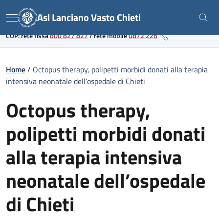
Skip
Link al portale sanitario regionale
Asl Lanciano Vasto Chieti
to
Menu
content
CUP: rete fissa
800 827 827
/
rete mobile
0872 226
Home
/
Octopus therapy, polipetti morbidi donati alla terapia
intensiva neonatale dell’ospedale di Chieti
Octopus therapy,
polipetti morbidi donati
alla terapia intensiva
neonatale dell’ospedale
di Chieti