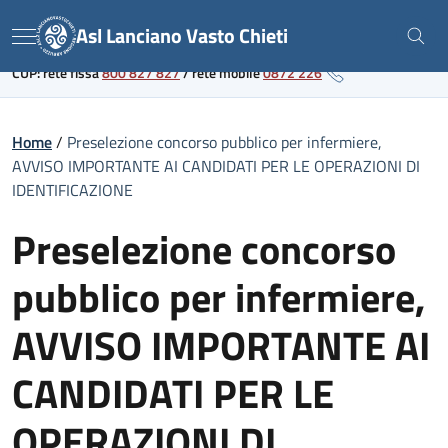
Skip
Link al portale sanitario regionale
Asl Lanciano Vasto Chieti
to
Menu
content
CUP: rete fissa
800 827 827
/
rete mobile
0872 226
Home
/
Preselezione concorso pubblico per infermiere,
AVVISO IMPORTANTE AI CANDIDATI PER LE OPERAZIONI DI
IDENTIFICAZIONE
Preselezione concorso
pubblico per infermiere,
AVVISO IMPORTANTE AI
CANDIDATI PER LE
OPERAZIONI DI