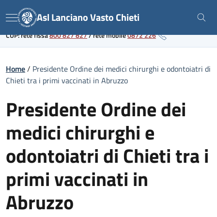
Skip
Link al portale sanitario regionale
Asl Lanciano Vasto Chieti
to
Menu
content
CUP: rete fissa
800 827 827
/
rete mobile
0872 226
Home
/
Presidente Ordine dei medici chirurghi e odontoiatri di
Chieti tra i primi vaccinati in Abruzzo
Presidente Ordine dei
medici chirurghi e
odontoiatri di Chieti tra i
primi vaccinati in
Abruzzo