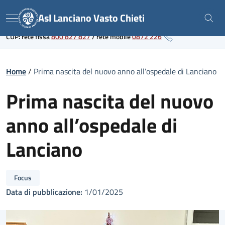
Skip
Link al portale sanitario regionale
Asl Lanciano Vasto Chieti
to
Menu
content
CUP: rete fissa
800 827 827
/
rete mobile
0872 226
Home
/
Prima nascita del nuovo anno all’ospedale di Lanciano
Prima nascita del nuovo
anno all’ospedale di
Lanciano
Focus
Data di pubblicazione:
1/01/2025