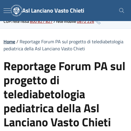
Skip
Link al portale sanitario regionale
Asl Lanciano Vasto Chieti
to
Menu
content
CUP: rete fissa
800 827 827
/
rete mobile
0872 226
Home
/
Reportage Forum PA sul progetto di telediabetologia
pediatrica della Asl Lanciano Vasto Chieti
Reportage Forum PA sul
progetto di
telediabetologia
pediatrica della Asl
Lanciano Vasto Chieti