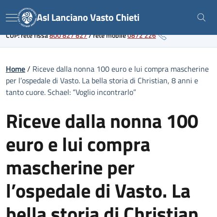
Skip
Link al portale sanitario regionale
Asl Lanciano Vasto Chieti
to
Menu
content
CUP: rete fissa
800 827 827
/
rete mobile
0872 226
Home
/
Riceve dalla nonna 100 euro e lui compra mascherine
per l’ospedale di Vasto. La bella storia di Christian, 8 anni e
tanto cuore. Schael: “Voglio incontrarlo”
Riceve dalla nonna 100
euro e lui compra
mascherine per
l’ospedale di Vasto. La
bella storia di Christian,