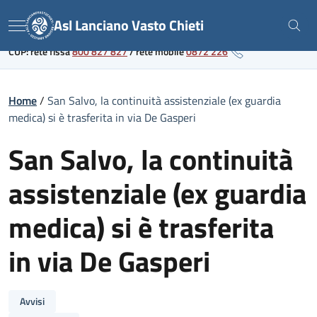
Skip
Link al portale sanitario regionale
Asl Lanciano Vasto Chieti
to
Menu
content
CUP: rete fissa
800 827 827
/
rete mobile
0872 226
Home
/
San Salvo, la continuità assistenziale (ex guardia
medica) si è trasferita in via De Gasperi
San Salvo, la continuità
assistenziale (ex guardia
medica) si è trasferita
in via De Gasperi
Avvisi