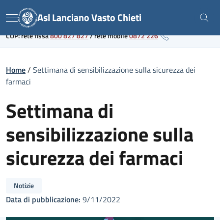
Skip
Link al portale sanitario regionale
Asl Lanciano Vasto Chieti
to
Menu
content
CUP: rete fissa
800 827 827
/
rete mobile
0872 226
Home
/
Settimana di sensibilizzazione sulla sicurezza dei
farmaci
Settimana di
sensibilizzazione sulla
sicurezza dei farmaci
Notizie
Data di pubblicazione:
9/11/2022