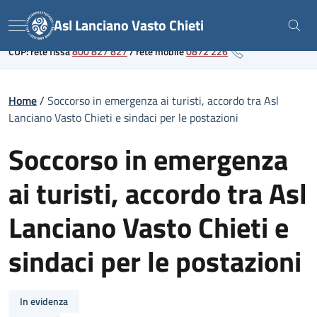
Skip
Link al portale sanitario regionale
Asl Lanciano Vasto Chieti
to
Menu
content
CUP: rete fissa
800 827 827
/
rete mobile
0872 226
Home
/
Soccorso in emergenza ai turisti, accordo tra Asl
Lanciano Vasto Chieti e sindaci per le postazioni
Soccorso in emergenza
ai turisti, accordo tra Asl
Lanciano Vasto Chieti e
sindaci per le postazioni
In evidenza