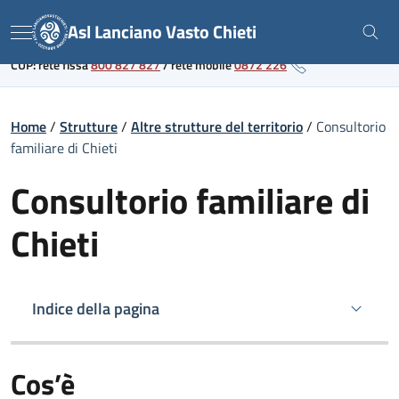
Skip
Link al portale sanitario regionale
Asl Lanciano Vasto Chieti
to
Menu
content
CUP: rete fissa
800 827 827
/
rete mobile
0872 226
Home
/
Strutture
/
Altre strutture del territorio
/
Consultorio
familiare di Chieti
Consultorio familiare di
Chieti
Indice della pagina
Cos’è