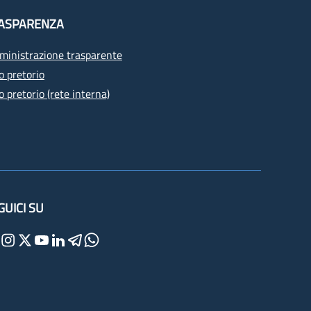
ASPARENZA
inistrazione trasparente
o pretorio
o pretorio (rete interna)
GUICI SU