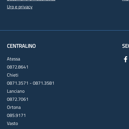
Urp e privacy
CENTRALINO
SE
Atessa
0872.8641
Chieti
0871.3571 - 0871.3581
Lanciano
0872.7061
Ortona
085.9171
Vasto