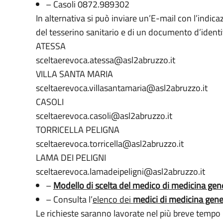
– Casoli 0872.989302
In alternativa si può inviare un’E-mail con l’indica
del tesserino sanitario e di un documento d’identit
ATESSA
sceltaerevoca.atessa@asl2abruzzo.it
VILLA SANTA MARIA
sceltaerevoca.villasantamaria@asl2abruzzo.it
CASOLI
sceltaerevoca.casoli@asl2abruzzo.it
TORRICELLA PELIGNA
sceltaerevoca.torricella@asl2abruzzo.it
LAMA DEI PELIGNI
sceltaerevoca.lamadeipeligni@asl2abruzzo.it
–
Modello di scelta del medico di medicina gene
– Consulta l’
elenco dei
medici di medicina gene
Le richieste saranno lavorate nel più breve tempo 