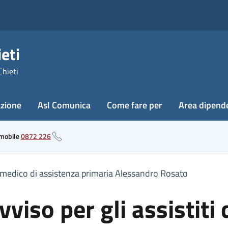
eti
Chieti
azione
Asl Comunica
Come fare per
Area dipend
 mobile
0872 226
del medico di assistenza primaria Alessandro Rosato
viso per gli assistiti