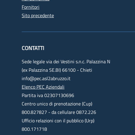
Fornitori
Sito precedente
CONTATTI
Sede legale via dei Vestini s.n.c. Palazzina N
(ex Palazzina SE.BI) 66100 - Chieti
info@pec.asl2abruzzo.it
Elenco PEC Aziendali
Partita iva 02307130696
Centro unico di prenotazione (Cup)
800.827827 - da cellulare 0872.226
Ufficio relazioni con il pubblico (Urp)
800.171718