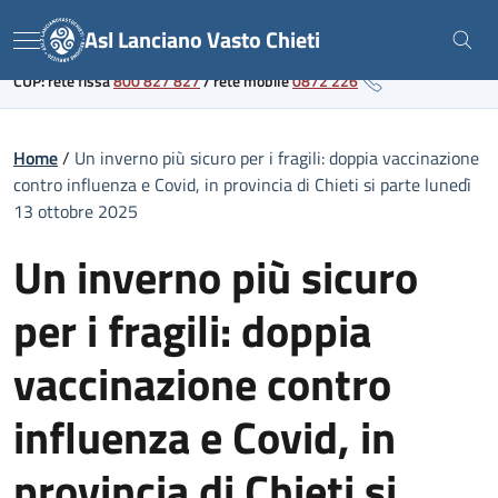
Skip
Link al portale sanitario regionale
Asl Lanciano Vasto Chieti
to
Menu
content
CUP: rete fissa
800 827 827
/
rete mobile
0872 226
Home
/
Un inverno più sicuro per i fragili: doppia vaccinazione
contro influenza e Covid, in provincia di Chieti si parte lunedì
13 ottobre 2025
Un inverno più sicuro
per i fragili: doppia
vaccinazione contro
influenza e Covid, in
provincia di Chieti si