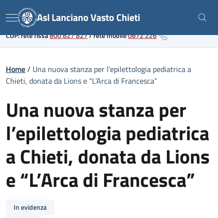
Skip
Link al portale sanitario regionale
Asl Lanciano Vasto Chieti
to
Menu
content
CUP: rete fissa
800 827 827
/
rete mobile
0872 226
Home
/
Una nuova stanza per l’epilettologia pediatrica a
Chieti, donata da Lions e “L’Arca di Francesca”
Una nuova stanza per
l’epilettologia pediatrica
a Chieti, donata da Lions
e “L’Arca di Francesca”
In evidenza