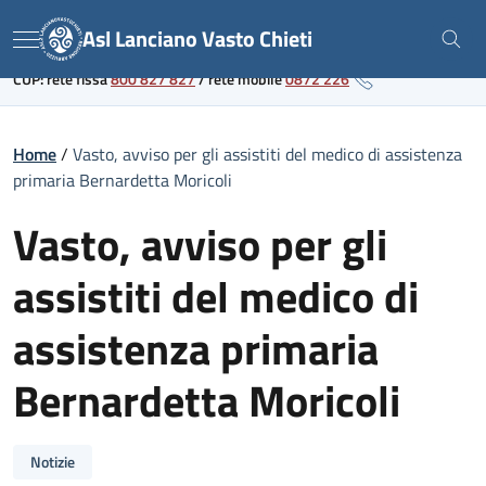
Skip
Link al portale sanitario regionale
Asl Lanciano Vasto Chieti
to
Menu
content
CUP: rete fissa
800 827 827
/
rete mobile
0872 226
Home
/
Vasto, avviso per gli assistiti del medico di assistenza
primaria Bernardetta Moricoli
Vasto, avviso per gli
assistiti del medico di
assistenza primaria
Bernardetta Moricoli
Notizie