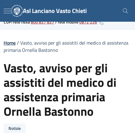
Skip
Link al portale sanitario regionale
Asl Lanciano Vasto Chieti
to
Menu
content
CUP: rete fissa
800 827 827
/
rete mobile
0872 226
Home
/
Vasto, avviso per gli assistiti del medico di assistenza
primaria Ornella Bastonno
Vasto, avviso per gli
assistiti del medico di
assistenza primaria
Ornella Bastonno
Notizie