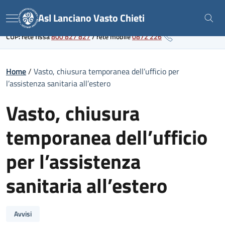
Skip
Link al portale sanitario regionale
Asl Lanciano Vasto Chieti
to
Menu
content
CUP: rete fissa
800 827 827
/
rete mobile
0872 226
Home
/
Vasto, chiusura temporanea dell’ufficio per
l’assistenza sanitaria all’estero
Vasto, chiusura
temporanea dell’ufficio
per l’assistenza
sanitaria all’estero
Avvisi