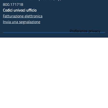
800.171718
Codici univoci ufficio
Fatturazione elettronica
Invia una segnalazione
CENTRALINO
Atessa
0872.8641
Chieti
0871.3571 - 0871.3581
Lanciano
0872.7061
Ortona
085.9171
Vasto
0873.3081