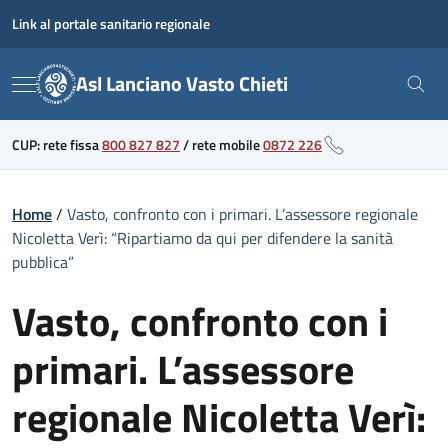
Skip
Link al portale sanitario regionale
to
content
Asl Lanciano Vasto Chieti
Menu
CUP: rete fissa
800 827 827
/
rete mobile
0872 226
Home
/
Vasto, confronto con i primari. L’assessore regionale
Nicoletta Verì: “Ripartiamo da qui per difendere la sanità
pubblica”
Vasto, confronto con i
primari. L’assessore
regionale Nicoletta Verì: