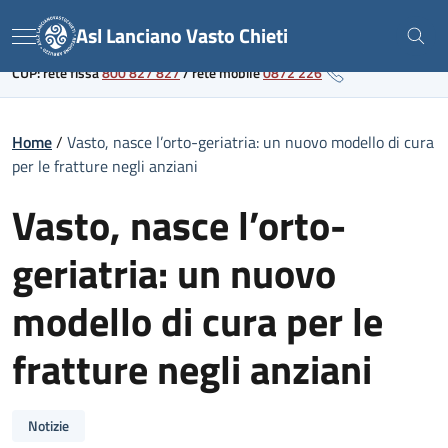
Skip
Link al portale sanitario regionale
Asl Lanciano Vasto Chieti
to
Menu
content
CUP: rete fissa
800 827 827
/
rete mobile
0872 226
Home
/
Vasto, nasce l’orto-geriatria: un nuovo modello di cura
per le fratture negli anziani
Vasto, nasce l’orto-
geriatria: un nuovo
modello di cura per le
fratture negli anziani
Notizie