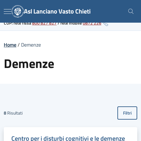
Skip
Link al portale sanitario regionale
Asl Lanciano Vasto Chieti
to
Menu
content
CUP: rete fissa
800 827 827
/
rete mobile
0872 226
Home
/
Demenze
Demenze
8
Risultati
Filtri
Centro per i disturbi cognitivi e le demenze