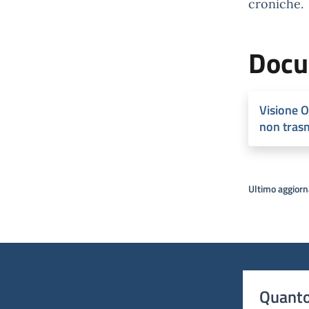
croniche.
Docu
Visione O
non tras
Ultimo aggior
Quanto