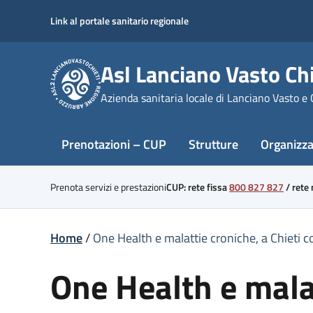
Skip
Link al portale sanitario regionale
to
content
Asl Lanciano Vasto Chi
Azienda sanitaria locale di Lanciano Vasto e 
Prenotazioni – CUP
Strutture
Organizz
Prenota servizi e prestazioni
CUP: rete fissa
800 827 827
/
rete
Home
/
One Health e malattie croniche, a Chieti c
One Health e malat