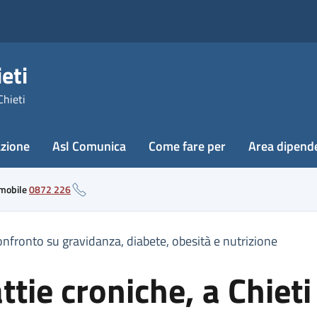
eti
Chieti
azione
Asl Comunica
Come fare per
Area dipend
 mobile
0872 226
onfronto su gravidanza, diabete, obesità e nutrizione
tie croniche, a Chiet