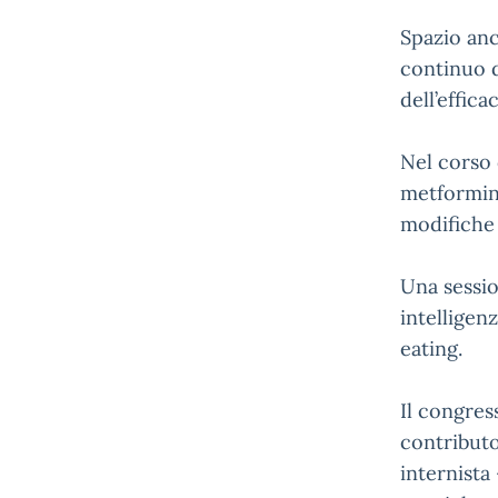
Spazio anc
continuo de
dell’effica
Nel corso 
metformina
modifiche 
Una sessio
intelligen
eating.
Il congres
contributo
internista