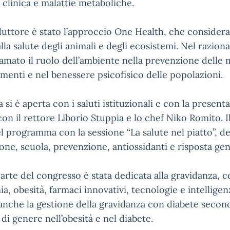
 clinica e malattie metaboliche.
nduttore è stato l’approccio One Health, che consider
lla salute degli animali e degli ecosistemi. Nel raziona
iamato il ruolo dell’ambiente nella prevenzione delle m
imenti e nel benessere psicofisico delle popolazioni.
a si è aperta con i saluti istituzionali e con la prese
 con il rettore Liborio Stuppia e lo chef Niko Romito. 
l programma con la sessione “La salute nel piatto”, de
one, scuola, prevenzione, antiossidanti e risposta gen
arte del congresso è stata dedicata alla gravidanza, c
a, obesità, farmaci innovativi, tecnologie e intelligenz
 anche la gestione della gravidanza con diabete secon
 di genere nell’obesità e nel diabete.