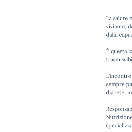
La salute 
viviamo, d
dalla capac
È questa l
trasmissib
L’incontro
sempre più
diabete, m
Responsabi
Nutrizione
specializz