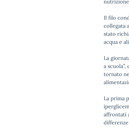
nutrizione
Il filo co
collegata a
stato rich
acqua e al
La giornat
a scuola”,
tornato ne
alimentazi
La prima p
iperglicemi
affrontati
differenze