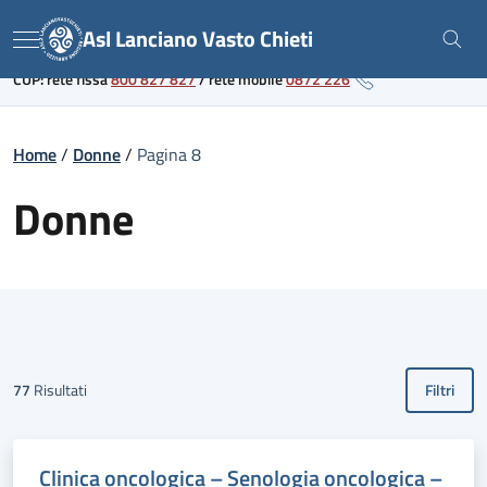
Skip
Link al portale sanitario regionale
Asl Lanciano Vasto Chieti
to
Menu
content
CUP: rete fissa
800 827 827
/
rete mobile
0872 226
Home
/
Donne
/
Pagina 8
Donne
77
Risultati
Filtri
Clinica oncologica – Senologia oncologica –