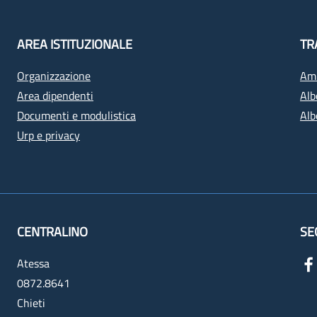
AREA ISTITUZIONALE
TR
Organizzazione
Amm
Area dipendenti
Alb
Documenti e modulistica
Alb
Urp e privacy
CENTRALINO
SE
Atessa
0872.8641
Chieti