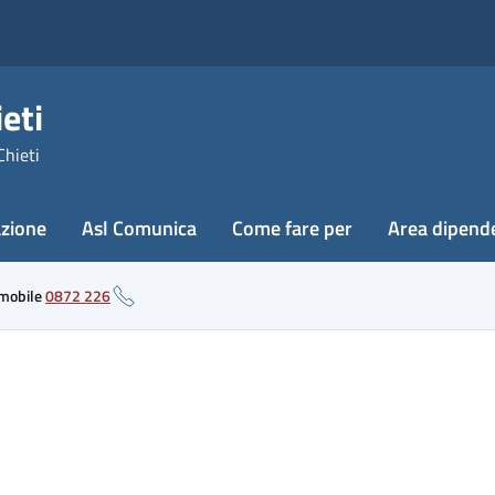
eti
Chieti
azione
Asl Comunica
Come fare per
Area dipend
 mobile
0872 226