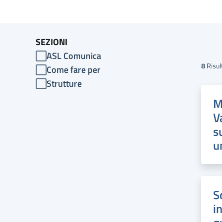
SEZIONI
ASL Comunica
8
Risul
Come fare per
Strutture
M
V
s
u
S
i