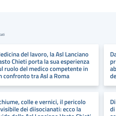
tati
edicina del lavoro, la Asl Lanciano
Da
asto Chieti porta la sua esperienza
pr
ul ruolo del medico competente in
ab
n confronto tra Asl a Roma
de
chiume, colle e vernici, il pericolo
Di
nvisibile dei diisocianati: ecco la
di