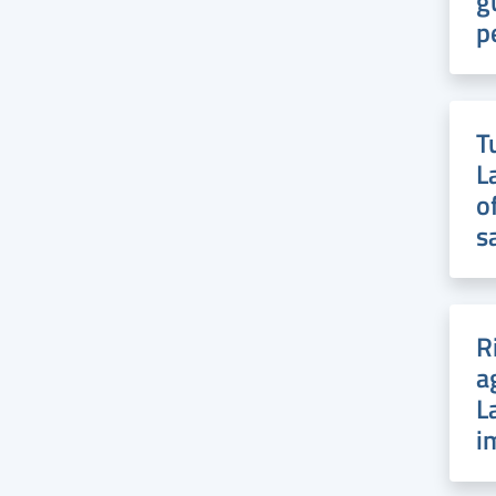
g
p
T
L
o
s
R
a
L
i