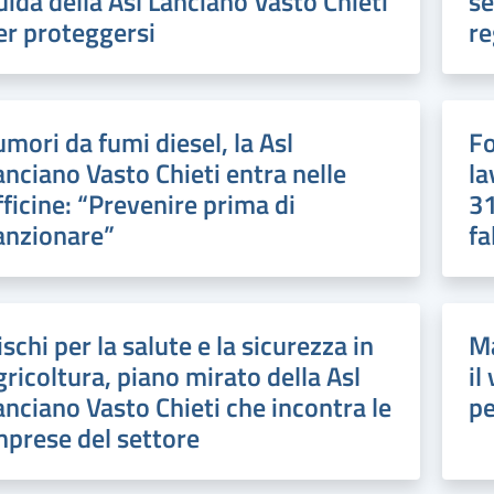
uida della Asl Lanciano Vasto Chieti
se
er proteggersi
re
umori da fumi diesel, la Asl
Fo
anciano Vasto Chieti entra nelle
la
fficine: “Prevenire prima di
31
anzionare”
fa
ischi per la salute e la sicurezza in
Ma
gricoltura, piano mirato della Asl
il
anciano Vasto Chieti che incontra le
pe
mprese del settore