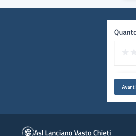
Quanto
Avanti
Asl Lanciano Vasto Chieti